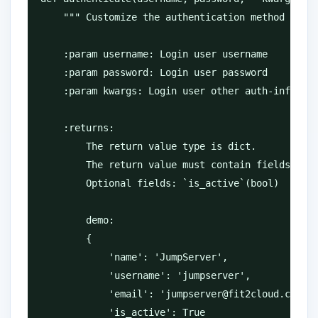
    """ Customize the authentication method

    :param username: Login user username

    :param password: Login user password

    :param kwargs: Login user other auth-info

    :returns:

        The return value type is dict.

        The return value must contain fields: `na
        Optional fields: `is_active`(bool)

        demo:

        {

            'name': 'JumpServer',

            'username': 'jumpserver',

            'email': 'jumpserver@fit2cloud.com',

            'is_active': True
