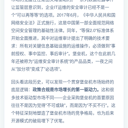
让监管层意识到，企业IT运维的安全审计已经不是一
个"可以再等等"的选项。2017年6月，《中华人民共和国
网络安全法》正式施行，这是中国第一部全面规范网络
空间安全管理的基础性法律。同年，"等保2.0"标准体系
开始全面推进，其中对运维审计提出了明确的技术要
求：所有对关键信息基础设施的运维操作，必须做到"事
前授权、事中监控、事后审计"。堡垒机，这个在此前几
年还被称为"运维安全审计系统"的产品品类，一夜之间
从"加分项"变成了"必选项"。
回头看这段历史，可以发现一个贯穿堡垒机市场始终的
底层逻辑：
政策合规是市场增长的第一驱动力。
这和很
多技术驱动型市场不同——企业采购堡垒机的首要原因
往往不是因为觉得"不可或缺"，而是因为"不买不行"。这
个特征深刻地塑造了堡垒机市场的竞争格局，也为后来
开源模式的破局埋下了伏笔。