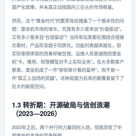
国产化政策，并未真正动摇国内三巨头的市场根基。
然而，这个"黄金时代"的繁荣背后掩盖了一个根本性的问
题：堡垒机市场的增长，究竟有多少是来自"价值驱动"，
又有多少是来自"合规驱动"？当所有玩家都在围绕合规做
文章时，产品形态趋于同质化。功能列表越来越长，但
实际使用体验的改善却被忽视。运维人员普遍抱怨堡垒
机"卡、难用、权限模型对不上实际业务"。在大多数客户
那里，堡垒机成了一件"穿给审计看的盔甲"，而不是一
件"真正上战场的武器"。这种局面为后来的颠覆者留下了
巨大的破局空间。
1.3 转折期：开源破局与信创浪潮
（2023—2026）
2023年之后，两个并行的力量同时入场，彻底改变了中
国堡垒机市场的竞争版图。