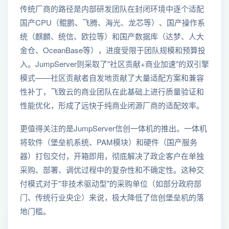
传统厂商的路径是内部研发团队在封闭环境中逐个适配
国产CPU（鲲鹏、飞腾、海光、龙芯等）、国产操作系
统（麒麟、统信、欧拉等）和国产数据库（达梦、人大
金仓、OceanBase等），进度受限于团队规模和预算投
入。JumpServer则采取了"社区贡献+商业加速"的双引擎
模式——社区贡献者自发地贡献了大量适配方案和兼容
性补丁，飞致云的商业团队在此基础上进行质量验证和
性能优化，形成了远快于纯商业闭源厂商的适配效率。
更值得关注的是JumpServer信创一体机的推出。一体机
将软件（堡垒机系统、PAM模块）和硬件（国产服务
器）打包交付，开箱即用，彻底解决了政企客户在单独
采购、部署、调优过程中的复杂性和不确定性。这种交
付模式对于"非技术驱动型"的采购单位（如部分政府部
门、传统行业央企）来说，极大降低了信创堡垒机的落
地门槛。