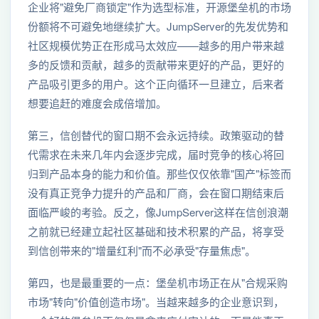
企业将"避免厂商锁定"作为选型标准，开源堡垒机的市场
份额将不可避免地继续扩大。JumpServer的先发优势和
社区规模优势正在形成马太效应——越多的用户带来越
多的反馈和贡献，越多的贡献带来更好的产品，更好的
产品吸引更多的用户。这个正向循环一旦建立，后来者
想要追赶的难度会成倍增加。
第三，信创替代的窗口期不会永远持续。政策驱动的替
代需求在未来几年内会逐步完成，届时竞争的核心将回
归到产品本身的能力和价值。那些仅仅依靠"国产"标签而
没有真正竞争力提升的产品和厂商，会在窗口期结束后
面临严峻的考验。反之，像JumpServer这样在信创浪潮
之前就已经建立起社区基础和技术积累的产品，将享受
到信创带来的"增量红利"而不必承受"存量焦虑"。
第四，也是最重要的一点：堡垒机市场正在从"合规采购
市场"转向"价值创造市场"。当越来越多的企业意识到，