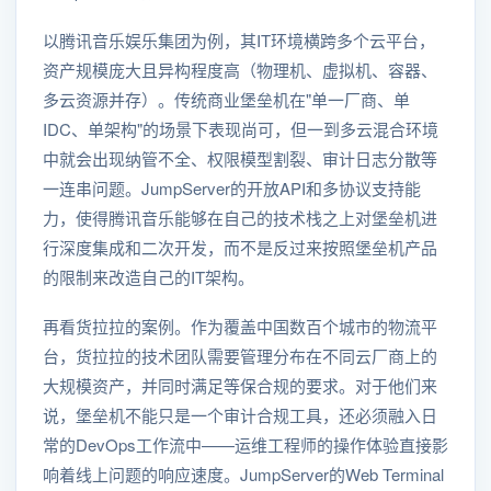
以腾讯音乐娱乐集团为例，其IT环境横跨多个云平台，
资产规模庞大且异构程度高（物理机、虚拟机、容器、
多云资源并存）。传统商业堡垒机在"单一厂商、单
IDC、单架构"的场景下表现尚可，但一到多云混合环境
中就会出现纳管不全、权限模型割裂、审计日志分散等
一连串问题。JumpServer的开放API和多协议支持能
力，使得腾讯音乐能够在自己的技术栈之上对堡垒机进
行深度集成和二次开发，而不是反过来按照堡垒机产品
的限制来改造自己的IT架构。
再看货拉拉的案例。作为覆盖中国数百个城市的物流平
台，货拉拉的技术团队需要管理分布在不同云厂商上的
大规模资产，并同时满足等保合规的要求。对于他们来
说，堡垒机不能只是一个审计合规工具，还必须融入日
常的DevOps工作流中——运维工程师的操作体验直接影
响着线上问题的响应速度。JumpServer的Web Terminal