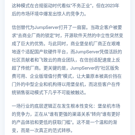
这种模式在合规驱动时代看似"不务正业"，但在2023年
后的市场环境中爆发出惊人的竞争力。
信创替代为JumpServer打开了一扇窗。当政企客户被要
求"去商业厂商的锁定"时，开源软件天然的中立性突然变
成了巨大的优势。与此同时，商业堡垒机厂商正在艰难
地逐个适配国产软硬件平台，而JumpServer凭借活跃的
社区贡献者和飞致云的商业团队，在信创适配速度上反
超了传统厂商。更关键的是，JumpServer的"社区版免
费可用、企业版增值付费"模式，让大量原本被高价挡在
门外的中型企业和机构得以用堡垒机，而这些客户在传
统销售驱动模式下几乎不可能被触达。
一场行业的底层逻辑正在发生根本性变化：堡垒机市场
的竞争力，正在从"谁有更强的渠道关系"转向"谁有更好
的产品体验和更低的获取门槛"。这不是一个温和的渐
变，而是一次真正的范式转移。