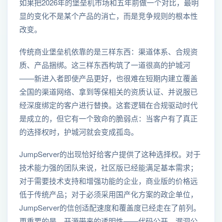
如果把2026年的堡垒机市场和五年前做一个对比，最明
显的变化不是某个产品的消亡，而是竞争规则的根本性
改变。
传统商业堡垒机依靠的是三样东西：渠道体系、合规资
质、产品捆绑。这三样东西构筑了一道很高的护城河
——新进入者即使产品更好，也很难在短期内建立覆盖
全国的渠道网络、拿到等保相关的资质认证、并说服已
经深度绑定的客户进行替换。这套逻辑在合规驱动时代
是成立的，但它有一个致命的脆弱点：当客户有了真正
的选择权时，护城河就会变成孤岛。
JumpServer的出现恰好给客户提供了这种选择权。对于
技术能力强的团队来说，社区版已经能满足基本需求；
对于需要技术支持和增强功能的企业，商业版的价格远
低于传统产品；对于必须采用国产化方案的政企单位，
JumpServer的信创适配速度和覆盖度已经走在了前列。
更重要的是，开源带来的透明性——代码公开、漏洞公