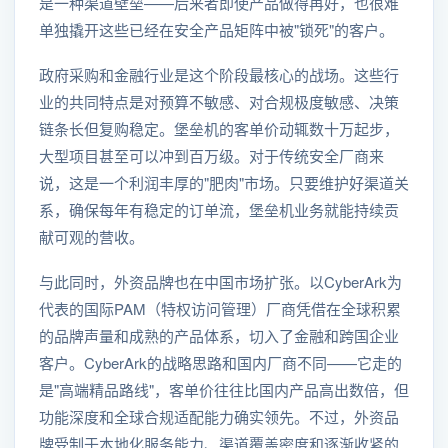
是一种渠道壁垒——后来者即使产品做得再好，也很难
单独撬开这些已经在安全产品矩阵中被"锁死"的客户。
政府采购和金融行业是这个阶段最核心的战场。这些行
业的共同特点是对预算不敏感、对合规极度敏感、决策
链条长但复购稳定。堡垒机的客单价动辄数十万起步，
大型项目甚至可以冲到百万级。对于传统安全厂商来
说，这是一个利润丰厚的"肥肉"市场。只要维护好渠道关
系，确保每年有稳定的订单流，堡垒机业务就能持续贡
献可观的营收。
与此同时，外资品牌也在中国市场扩张。以CyberArk为
代表的国际PAM（特权访问管理）厂商凭借在全球积累
的品牌声量和成熟的产品体系，切入了金融和跨国企业
客户。CyberArk的战略思路和国内厂商不同——它走的
是"高端精品路线"，客单价往往比国内产品高出数倍，但
功能深度和全球合规适配能力确实领先。不过，外资品
牌受制于本地化服务能力、渠道覆盖密度和逐渐收紧的